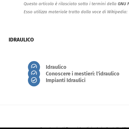
Questo articolo è rilasciato sotto i termini della
GNU F
Esso utilizza materiale tratto dalla voce di Wikipedia: 
IDRAULICO
Idraulico
Conoscere i mestieri: l'idraulico
Impianti Idraulici
Sara Impianti Termoidraulici srl via Cantello 37/