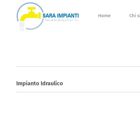
Salta
al
Home
Chi 
contenuto
Impianto Idraulico