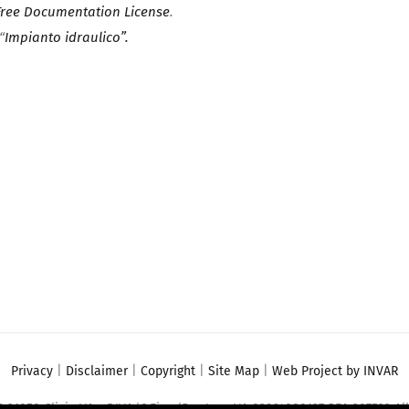
ree Documentation License
.
“
Impianto idraulico”.
Privacy
|
Disclaimer
|
Copyright
|
Site Map
|
Web Project by INVAR
G 21050 Clivio VA - P.IVA/C.Fisc./Reg.Imp. VA 02964080127 REA 307533 Alb