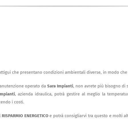
 attigui che presentano condizioni ambientali diverse, in modo che t
 manutenzione operato da
Sara Impianti
, non avrete più bisogno di 
Impianti
, azienda idraulica, potrà gestire al meglio la temperatur
endo i costi.
l
RISPARMIO ENERGETICO
e potrà consigliarvi tra questo e molti a